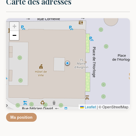
Carte des adresses
+
−
Leaflet
|
© OpenStreetMap
Ma position