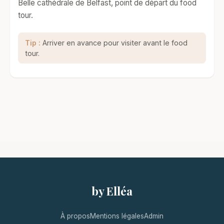
Belle cathédrale de Belfast, point de départ du food
tour.
Tip :
Arriver en avance pour visiter avant le food
tour.
by Elléa
À propos
Mentions légales
Admin