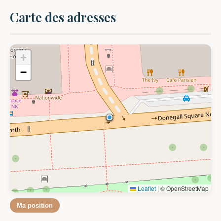
Carte des adresses
+
−
Leaflet
|
© OpenStreetMap
Ma position