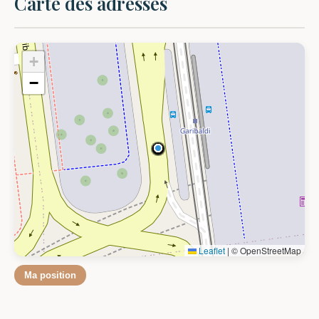
Carte des adresses
+
−
Leaflet
|
© OpenStreetMap
Ma position