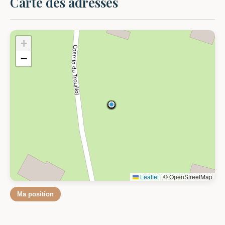
Carte des adresses
+
−
Leaflet
|
© OpenStreetMap
Ma position