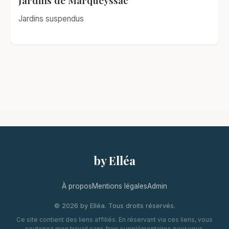
Jardins de Marqueyssac
Jardins suspendus
by Elléa
À propos
Mentions légales
Admin
© 2026 by Elléa. Tous droits réservés.
Ce site contient des liens affiliés. En réservant via ces liens, vous
soutenez mon travail sans frais supplémentaires pour vous.