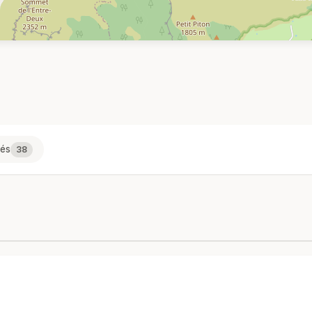
tés
38