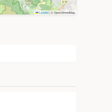
Leaflet
|
© OpenStreetMap