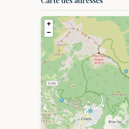
Carte des adresses
+
−