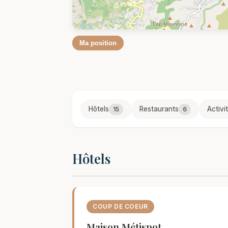
Ma position
Hôtels
Restaurants
Activi
15
6
Hôtels
COUP DE COEUR
Maison Métispot