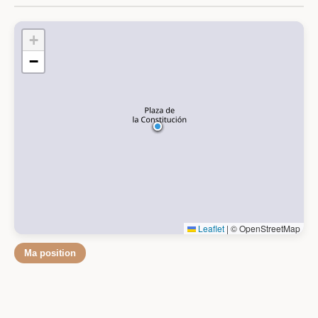
+
−
Leaflet
|
© OpenStreetMap
Ma position