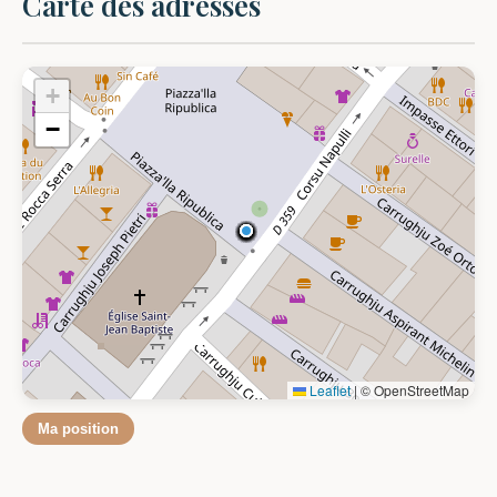
Carte des adresses
+
−
Leaflet
|
© OpenStreetMap
Ma position